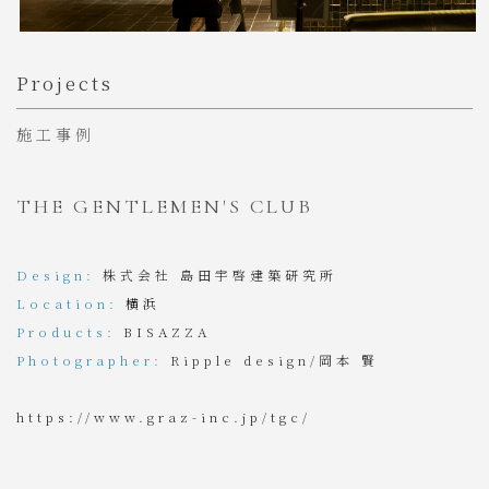
Projects
施工事例
THE GENTLEMEN'S CLUB
Design:
株式会社 島田宇啓建築研究所
Location:
横浜
Products:
BISAZZA
Photographer:
Ripple design/
岡本 賢
https://www.graz-inc.jp/tgc/