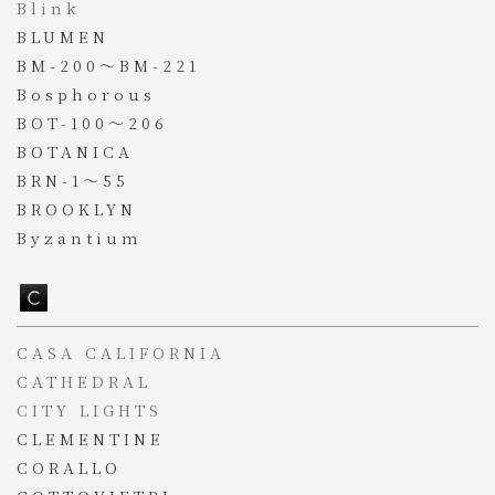
Blink
BLUMEN
BM-200～BM-221
Bosphorous
BOT-100～206
BOTANICA
BRN-1～55
BROOKLYN
Byzantium
CASA CALIFORNIA
CATHEDRAL
CITY LIGHTS
CLEMENTINE
CORALLO