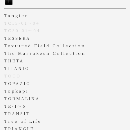
Tangier
TC15-01～04
TC30-01～04
TESSERA
Textured Field Collection
The Marrakesh Collection
THETA
TITANIO
TOCO
TOPAZIO
Topkapi
TORMALINA
TR-1～6
TRANSIT
Tree of Life
TRIANGLE