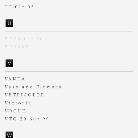
TT-01～05
UN30-01～06
URBANO
VANDA
Vase and Flowers
VETRICOLOR
Victoria
VOGUE
VTC 20.66～99