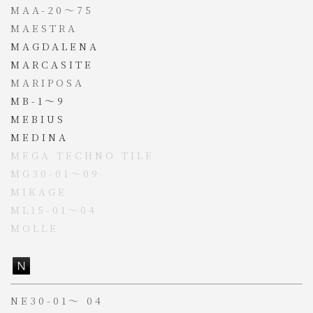
MAA-20
～
75
MAESTRA
MAGDALENA
MARCASITE
MARIPOSA
MB-1～9
MEBIUS
MEDINA
MEGA TECHNO TILE
MG30-01～09
MIKAGE
ML15-01～04
MOLLE
NE30-01
～
04