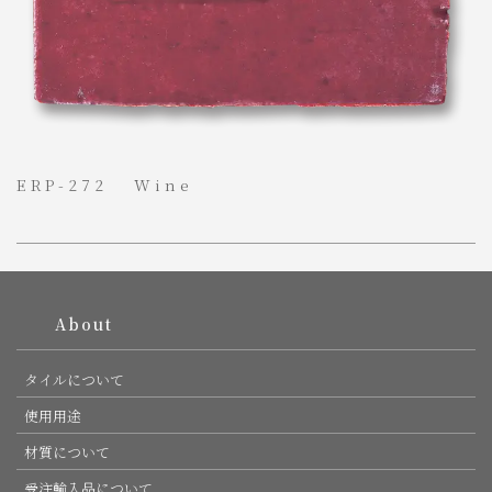
ERP-272 Wine
PAGE TOP
About
タイルについて
使用用途
材質について
受注輸入品について