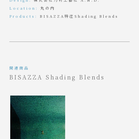
Location:
丸の内
Products:
BISAZZA特注Shading Blends
関連商品
BISAZZA Shading Blends