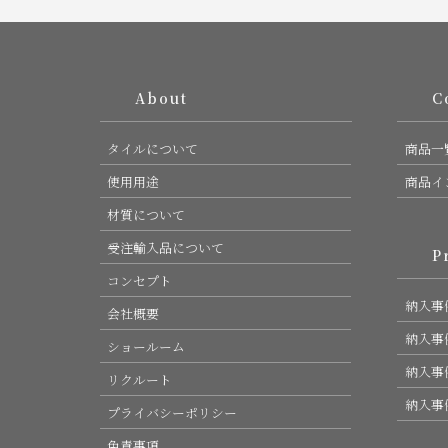
About
Col
タイルについて
商品一
使用用途
商品イ
材質について
受注輸入品について
Pro
コンセプト
納入事例
会社概要
納入事例
ショールーム
納入事例
リクルート
納入事例
プライバシーポリシー
免責事項