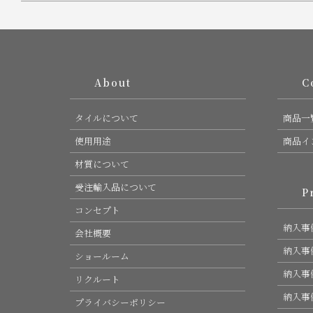
About
Col
タイルについて
商品一
使用用途
商品イ
材質について
受注輸入品について
Pro
コンセプト
納入事例
会社概要
納入事例
ショールーム
納入事例
リクルート
納入事例
プライバシーポリシー